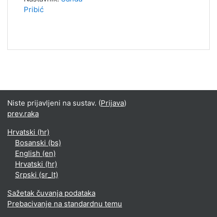
Pribić
Niste prijavljeni na sustav. (
Prijava
)
prev.raka
Hrvatski ‎(hr)‎
Bosanski ‎(bs)‎
English ‎(en)‎
Hrvatski ‎(hr)‎
Srpski ‎(sr_lt)‎
Sažetak čuvanja podataka
Prebacivanje na standardnu temu