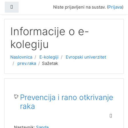
Preskoči na sadržaj
Bočni panel
Niste prijavljeni na sustav. (
Prijava
)
Informacije o e-
kolegiju
Naslovnica
E-kolegiji
Evropski univerzitet
prev.raka
Sažetak
Prevencija i rano otkrivanje
raka
Nastavnik:
Sanda