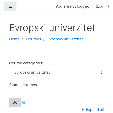
Skip to main content
Side panel
You are not logged in. (
Log in
)
Evropski univerzitet
Home
Courses
Evropski univerzitet
Course categories:
Search courses
Go
Expand all