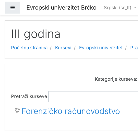
Idi na glavni sadržaj
Evropski univerzitet Brčko
Bočni panel
Srpski ‎(sr_lt)‎
III godina
Početna stranica
Kursevi
Evropski univerzitet
Pra
Kategorije kurseva:
Pretraži kurseve
Forenzičko računovodstvo