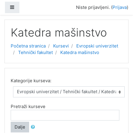
Idi na glavni sadržaj
Bočni panel
Niste prijavljeni. (
Prijava
)
Katedra mašinstvo
Početna stranica
Kursevi
Evropski univerzitet
Tehnički fakultet
Katedra mašinstvo
Kategorije kurseva:
Pretraži kurseve
Dalje