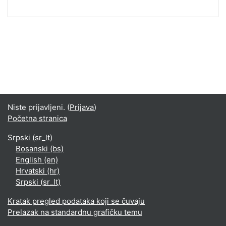
Niste prijavljeni. (
Prijava
)
Početna stranica
Srpski ‎(sr_lt)‎
Bosanski ‎(bs)‎
English ‎(en)‎
Hrvatski ‎(hr)‎
Srpski ‎(sr_lt)‎
Kratak pregled podataka koji se čuvaju
Prelazak na standardnu grafičku temu