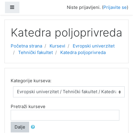
Idi na glavni sadržaj
Side panel
Niste prijavljeni. (
Prijavite se
)
Katedra poljoprivreda
Početna strana
Kursevi
Evropski univerzitet
Tehnički fakultet
Katedra poljoprivreda
Kategorije kurseva:
Pretraži kurseve
Dalje