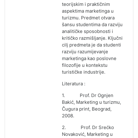
teorijskim i praktičnim
aspektima marketinga u
turizmu. Predmet otvara
šansu studentima da razviju
analitičke sposobnosti i
kritičko razmišljanje. Ključni
cilj predmeta je da studenti
razviju razum
ij
evanje
marketinga kao poslovne
filozofije u kontekstu
turističke industrije
.
Literatura :
1. Prof. Dr Ognjen
Bakić, Marketing u turizmu,
Čugura print, Beograd,
2008.
2. Prof. Dr Srećko
Novaković, Marketing u