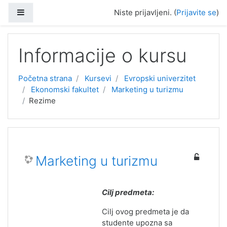
Idi na glavni sadržaj
Side panel
Niste prijavljeni. (
Prijavite se
)
Informacije o kursu
Početna strana
Kursevi
Evropski univerzitet
Ekonomski fakultet
Marketing u turizmu
Rezime
Marketing u turizmu
Cilj predmeta:
Cilj ovog predmeta je da
studente upozna sa