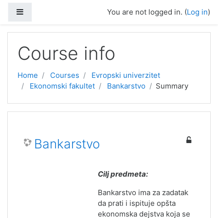
Skip to main content
Side panel
You are not logged in. (
Log in
)
Course info
Home
Courses
Evropski univerzitet
Ekonomski fakultet
Bankarstvo
Summary
Bankarstvo
Cilj predmeta:
Bankarstvo ima za zadatak
da prati i ispituje opšta
ekonomska dejstva koja se