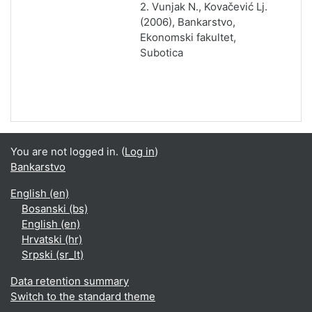
2. Vunjak N., Kovačević Lj.
(2006), Bankarstvo,
Ekonomski fakultet,
Subotica
You are not logged in. (
Log in
)
Bankarstvo
English ‎(en)‎
Bosanski ‎(bs)‎
English ‎(en)‎
Hrvatski ‎(hr)‎
Srpski ‎(sr_lt)‎
Data retention summary
Switch to the standard theme