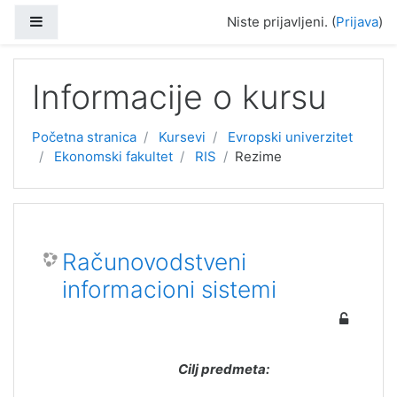
Idi na glavni sadržaj
Bočni panel
Niste prijavljeni. (
Prijava
)
Informacije o kursu
Početna stranica
Kursevi
Evropski univerzitet
Ekonomski fakultet
RIS
Rezime
Računovodstveni
informacioni sistemi
Cilj predmeta: