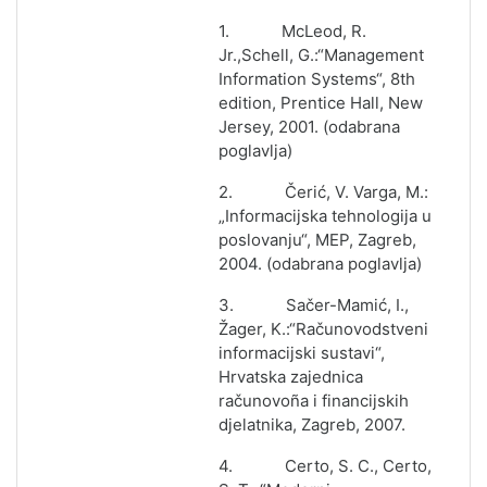
1. McLeod, R.
Jr.,Schell, G.:“Management
Information Systems“, 8th
edition, Prentice Hall, New
Jersey, 2001. (odabrana
poglavlja)
2. Čerić, V. Varga, M.:
„Informacijska tehnologija u
poslovanju“, MEP, Zagreb,
2004. (odabrana poglavlja)
3. Sačer-Mamić, I.,
Žager, K.:“Računovodstveni
informacijski sustavi“,
Hrvatska zajednica
računovoña i financijskih
djelatnika, Zagreb, 2007.
4. Certo, S. C., Certo,