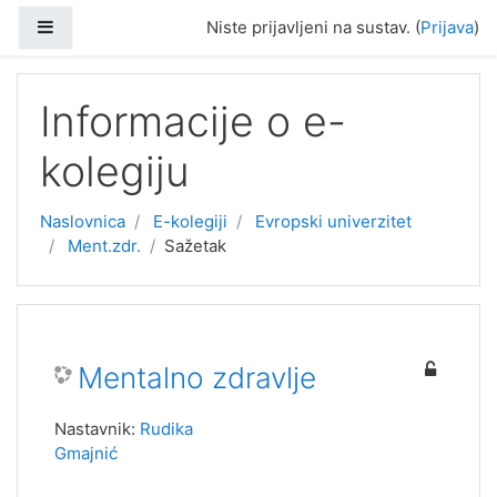
Preskoči na sadržaj
Bočni panel
Niste prijavljeni na sustav. (
Prijava
)
Informacije o e-
kolegiju
Naslovnica
E-kolegiji
Evropski univerzitet
Ment.zdr.
Sažetak
Mentalno zdravlje
Nastavnik:
Rudika
Gmajnić