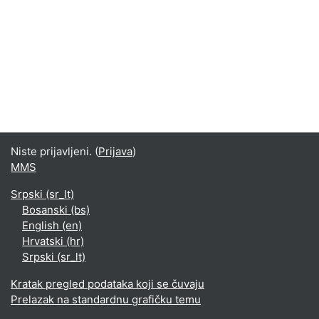
Niste prijavljeni. (
Prijava
)
MMS
Srpski ‎(sr_lt)‎
Bosanski ‎(bs)‎
English ‎(en)‎
Hrvatski ‎(hr)‎
Srpski ‎(sr_lt)‎
Kratak pregled podataka koji se čuvaju
Prelazak na standardnu grafičku temu