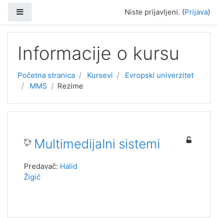
Idi na glavni sadržaj
Bočni panel
Niste prijavljeni. (
Prijava
)
Informacije o kursu
Početna stranica
Kursevi
Evropski univerzitet
MMS
Rezime
Multimedijalni sistemi
Predavač:
Halid
Žigić