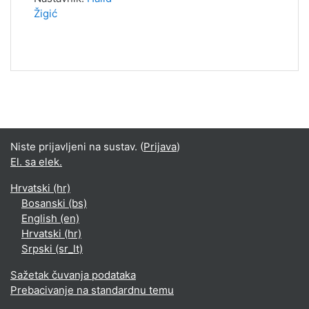
Žigić
Niste prijavljeni na sustav. (
Prijava
)
El. sa elek.
Hrvatski ‎(hr)‎
Bosanski ‎(bs)‎
English ‎(en)‎
Hrvatski ‎(hr)‎
Srpski ‎(sr_lt)‎
Sažetak čuvanja podataka
Prebacivanje na standardnu temu