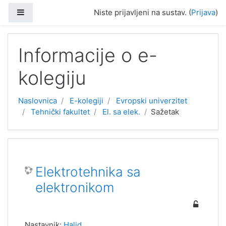
Preskoči na sadržaj
Bočni panel
Niste prijavljeni na sustav. (
Prijava
)
Informacije o e-
kolegiju
Naslovnica
E-kolegiji
Evropski univerzitet
Tehnički fakultet
El. sa elek.
Sažetak
Elektrotehnika sa
elektronikom
Nastavnik:
Halid