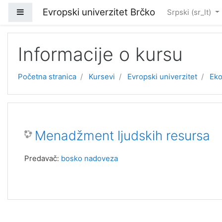
Idi na glavni sadržaj
Evropski univerzitet Brčko
Bočni panel
Srpski ‎(sr_lt)‎
Informacije o kursu
Početna stranica
Kursevi
Evropski univerzitet
Eko
Menadžment ljudskih resursa
Predavač:
bosko nadoveza