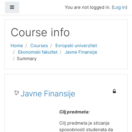
Skip to main content
Side panel
You are not logged in. (
Log in
)
Course info
Home
Courses
Evropski univerzitet
Ekonomski fakultet
Javne Finansije
Summary
Javne Finansije
Cilj predmeta:
Cilj predmeta je sticanje
sposobnosti studenata da