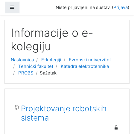
Preskoči na sadržaj
Bočni panel
Niste prijavljeni na sustav. (
Prijava
)
Informacije o e-
kolegiju
Naslovnica
E-kolegiji
Evropski univerzitet
Tehnički fakultet
Katedra elektrotehnika
PROBS
Sažetak
Projektovanje robotskih
sistema