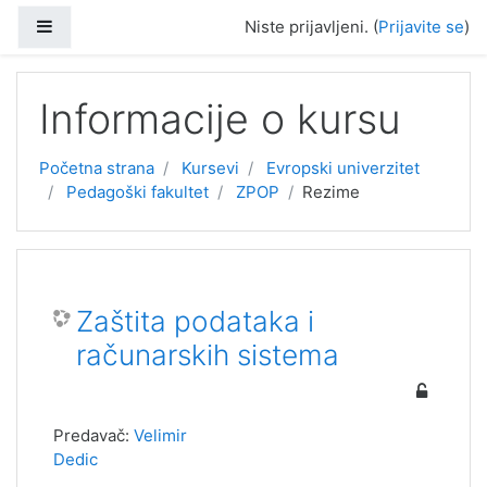
Idi na glavni sadržaj
Side panel
Niste prijavljeni. (
Prijavite se
)
Informacije o kursu
Početna strana
Kursevi
Evropski univerzitet
Pedagoški fakultet
ZPOP
Rezime
Zaštita podataka i
računarskih sistema
Predavač:
Velimir
Dedic