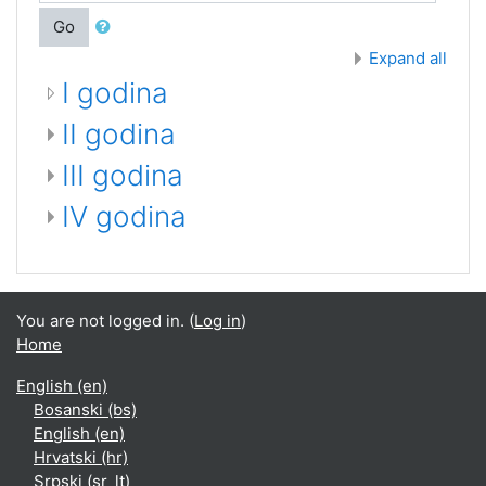
Go
Expand all
I godina
II godina
III godina
IV godina
You are not logged in. (
Log in
)
Home
English ‎(en)‎
Bosanski ‎(bs)‎
English ‎(en)‎
Hrvatski ‎(hr)‎
Srpski ‎(sr_lt)‎