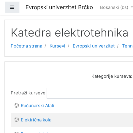
Idi na glavni sadržaj
Evropski univerzitet Brčko
Side panel
Bosanski ‎(bs)‎
Katedra elektrotehnika
Početna strana
Kursevi
Evropski univerzitet
Tehni
Kategorije kurseva:
Pretraži kurseve
Računarski Alati
Električna kola