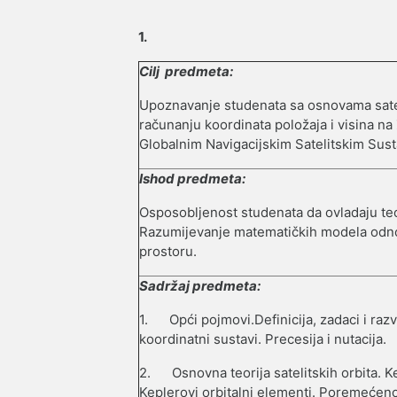
1.
Cilj predmeta:
Upoznavanje studenata sa osnovama satel
računanju koordinata položaja i visina na
Globalnim Navigacijskim Satelitskim Sus
Ishod predmeta:
Osposobljenost studenata da
ovladaju te
Razumijevanje matematičkih modela odnosa
prostoru.
Sadržaj predmeta:
1.
Opći pojmovi.Definicija, zadaci i raz
koordinatni sustavi. Precesija i nutacija.
2.
Osnovna teorija satelitskih orbita.
Keplerovi orbitalni elementi. Poremećeno 