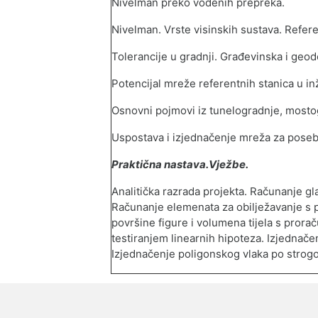
Nivelman preko vodenih prepreka.
Nivelman. Vrste visinskih sustava. Refer
Tolerancije u gradnji. Građevinska i geod
Potencijal mreže referentnih stanica u i
Osnovni pojmovi iz tunelogradnje, mosto
Uspostava i izjednačenje mreža za pose
Praktična nastava
.
Vježbe.
Analitička razrada projekta. Računanje gla
Računanje elemenata za obilježavanje s 
površine figure i volumena tijela s pror
testiranjem linearnih hipoteza.
Izjednače
Izjednačenje poligonskog vlaka po strogo