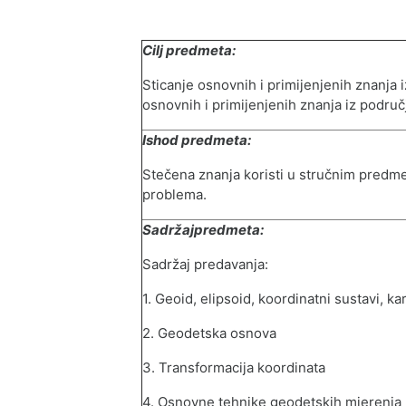
Cilj predmeta:
Sticanje osnovnih i primi
j
enjenih znanja 
osnovnih i primi
j
enjenih znanja iz područ
Ishod predmeta:
Stečena znanja koristi u stručnim predmet
problema.
Sadržajpredmeta:
Sadržaj predavanja:
1. Geoid, elipsoid, koordinatni sustavi, ka
2. Geodetska osnova
3. Transformacija koordinata
4. Osnovne tehnike geodetskih m
j
erenja