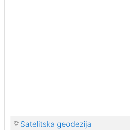
Satelitska geodezija