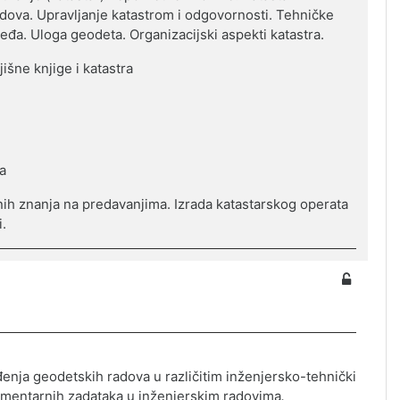
odova. Upravl
ј
anje katastrom i odgovornosti. Tehničke
eđa. Uloga geodeta. Organizacijski aspekti katastra.
išne knjige i katastra
a
ih znanja na predavanjima. I
zrada katastarskog operata
i.
enja geodetskih radova u različitim inženjersko-tehničkim
ementarnih zadataka u inženjerskim radovima
.