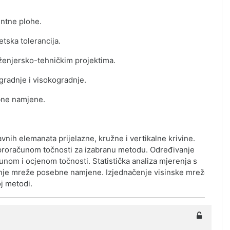
entne plohe.
etska tolerancija.
nženjersko-tehničkim projektima.
gradnje i visokogradnje.
bne namjene.
vnih elemanata prijelazne, kružne i vertikalne krivine.
proračunom točnosti za izabranu metodu. Određivanje
ačunom i ocjenom točnosti.
Statistička analiza m
j
erenja s
nje mreže posebne namjene. Izjednačenje visinske mreže.
j metodi.