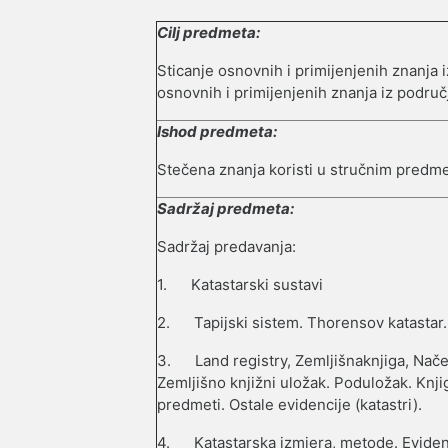
Cilj predmeta:
Sticanje osnovnih i primijenjenih znanja 
osnovnih i primijenjenih znanja iz područ
Ishod predmeta:
Stečena znanja koristi u stručnim predmet
Sadržaj predmeta:
Sadržaj predavanja:
1.
Katastarski sustavi
2.
Tapijski sistem. Thorensov katastar.
3.
Land registry, Zemlјišnaknjiga, Nače
Zemlјišno knjižni uložak. Poduložak. Knj
predmeti. Ostale evidencije (katastri).
4.
Katastarska izmjera, metode. Eviden