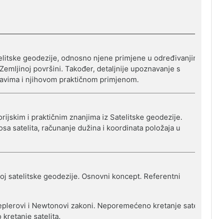
itske geodezije, odnosno njene primjene u određivanjima i
 Zemljinoj površini. Također, detaljnije upoznavanje s
tavima i njihovom praktičnom primjenom.
orijskim i praktičnim znanjima iz Satelitske geodezije.
 satelita, računanje dužina i koordinata položaja u
voj satelitske geodezije.
Osnovni koncept. Referentni
 Keplerovi i Newtonovi zakoni. Neporemećeno kretanje satelita.
kretanje satelita.