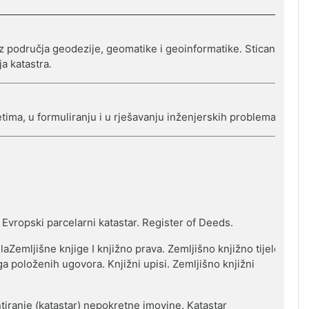
iz područja geodezije, geomatike i geoinformatike. Sticanje
ja katastra
.
ima, u formuliranju i u rješavanju inženjerskih problema.
 Evropski parcelarni katastar. Register of Deeds.
laZemlјišne knjige I knjižno prava. Zemlјišno knjižno tijelo.
iga položenih ugovora.
Knjižni upisi. Zeml
ј
išno knjižni
tiranje (katastar) nepokretne imovine. Katastar