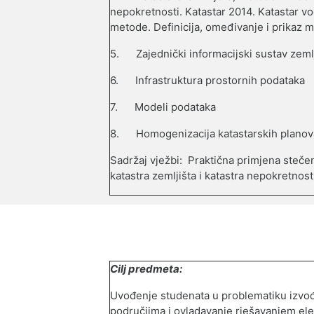
nepokretnosti. Katastar 2014. Katastar v
metode. Definicija, omeđivanje i prikaz m
5.
Zajednički informacijski sustav zemlj
6.
Infrastruktura prostornih podataka
7.
Modeli podataka
8.
Homogenizacija katastarskih planov
Sadržaj v
j
ežbi: Praktična prim
j
ena stečen
katastra zemljišta i katastra nepokretnost
Cilj predmeta:
Uvođenje studenata u problematiku izvođ
područjima i ovladavanje rješavanjem el