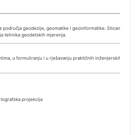
iz područja geodezije, geomatike i geoinformatike. Sticanje
ja tehnika geodetskih mjerenja
.
ima, u formuliranju i u r
j
ešavanju praktičnih inž
e
njerskih
rtografska projekcija