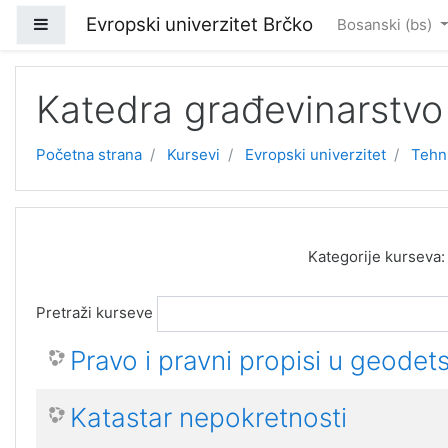
Idi na glavni sadržaj
Evropski univerzitet Brčko
Side panel
Bosanski ‎(bs)‎
Katedra građevinarstvo
Početna strana
Kursevi
Evropski univerzitet
Tehni
Kategorije kurseva:
Pretraži kurseve
Pravo i pravni propisi u geodets
Katastar nepokretnosti