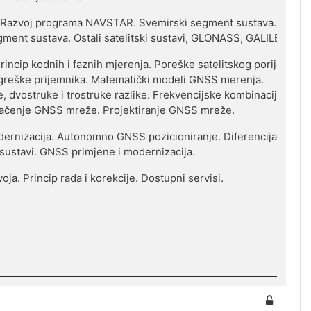
 Razvoj programa NAVSTAR. Svemirski segment sustava.
gment sustava. Ostali satelitski sustavi, GLONASS, GALILEO.
incip kodnih i faznih mjerenja. Poreške satelitskog porijekla.
ogreške prijemnika. Matematički modeli GNSS merenja.
 dvostruke i trostruke razlike. Frekvencijske kombinacije.
načenje GNSS mreže. Projektiranje GNSS mreže.
dernizacija. Autonomno GNSS pozicioniranje. Diferencijalno
sustavi. GNSS primjene i modernizacija.
ja. Princip rada i korekcije. Dostupni servisi.