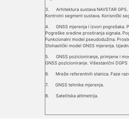
3.
Arhitektura sustava NAVSTAR GPS.
Kontrolni segment sustava. Korisnički se
4.
GNSS mjerenja i izvori pogrešaka. Pr
Pogreške sredine prostiranja signala. P
Funkcionalni model pseudodužina. Proste,
Stohastički model GNSS mjerenja. Izjed
5.
GNSS pozicioniranje, primjene i mo
GNSS pozicioniranje. Višestanični DGPS 
6.
Mreže referentnih stanica. Faze razvo
7.
GNSS tehnike mjerenja.
8.
Satelitska altimetrija.