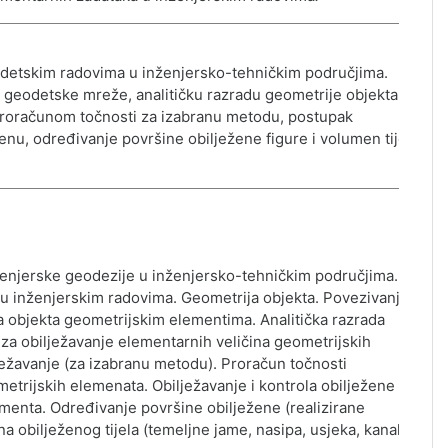
odetskim radovima u inženjersko-tehničkim područjima.
i geodetske mreže, analitičku razradu geometrije objekta,
proračunom točnosti za izabranu metodu, postupak
renu, određivanje površine obilježene figure i volumen tijela s
ženjerske geodezije u inženjersko-tehničkim područjima.
 inženjerskim radovima. Geometrija objekta. Povezivanje
 objekta geometrijskim elementima. Analitička razrada
 za obilježavanje elementarnih veličina geometrijskih
ežavanje (za izabranu metodu). Proračun točnosti
metrijskih elemenata. Obilježavanje i kontrola obilježene
menta. Određivanje površine obilježene (realizirane
a obilježenog tijela (temeljne jame, nasipa, usjeka, kanala).