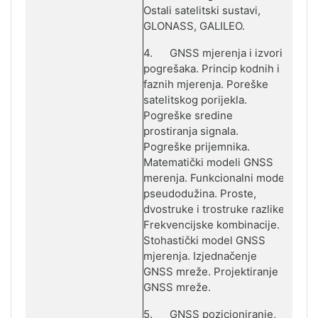
Ostali satelitski sustavi,
GLONASS, GALILEO.
4.
GNSS mjerenja i izvori
pogrešaka. Princip kodnih i
faznih mjerenja. Poreške
satelitskog porijekla.
Pogreške sredine
prostiranja signala.
Pogreške prijemnika.
Matematički modeli GNSS
merenja. Funkcionalni model
pseudodužina. Proste,
dvostruke i trostruke razlike.
Frekvencijske kombinacije.
Stohastički model GNSS
mjerenja. Izjednačenje
GNSS mreže. Projektiranje
GNSS mreže.
5.
GNSS pozicioniranje,