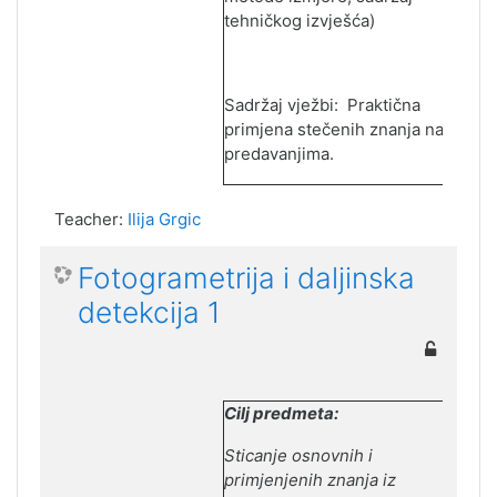
tehničkog izv
j
ešća)
Sadr
ž
aj
v
j
e
ž
bi
:
Prakti
č
na
prim
j
ena
ste
č
enih
znanja
na
predavanjima
.
Teacher:
Ilija Grgic
Fotogrametrija i daljinska
detekcija 1
Cilj predmeta:
Sticanje osnovnih i
prim
j
enjenih znanja iz