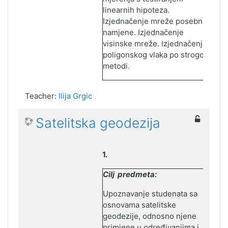
linearnih hipoteza.
Izjednačenje mreže posebne
namjene. Izjednačenje
visinske mreže. Izjednačenje
poligonskog vlaka po strogoj
metodi.
Teacher:
Ilija Grgic
Satelitska geodezija
1.
Cilj predmeta:
Upoznavanje studenata sa
osnovama satelitske
geodezije, odnosno njene
primjene u određivanjima i