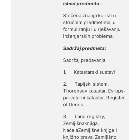
Ishod predmeta:
Stečena znanja koristi u
stručnim predmetima, u
formuliranju i u rješavanju
inženjerskih problema.
Sadržaj predmeta:
Sadržaj predavanja:
1.
Katastarski sustavi
2.
Tapijski sistem.
Thorensov katastar. Evropski
parcelarni katastar. Register
of Deeds.
3.
Land registry,
Zemlјišnaknjiga,
NačelaZemlјišne knjige I
knjižno prava. Zemlјišno