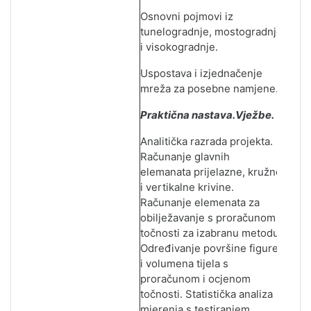
Osnovni pojmovi iz
tunelogradnje, mostogradnje
i visokogradnje.
Uspostava i izjednačenje
mreža za posebne namjene.
Praktična nastava
.
Vježbe.
Analitička razrada projekta.
Računanje glavnih
elemanata prijelazne, kružne
i vertikalne krivine.
Računanje elemenata za
obilježavanje s proračunom
točnosti za izabranu metodu.
Određivanje površine figure
i volumena tijela s
proračunom i ocjenom
točnosti.
Statistička analiza
m
j
erenja s testiranjem