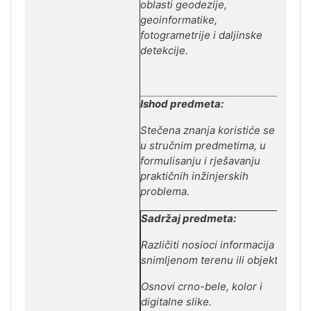
oblasti geodezije,
geoinformatike,
fotogrametrije i daljinske
detekcije.
Ishod predmeta:
Stečena znanja koristiće se
u stručnim predmetima, u
formulisanju i r
j
ešavanju
praktičnih inž
i
njerskih
problema.
Sadržaj predmeta:
Različiti nosioci informacija o
snimlјenom terenu ili objektu.
Osnovi crno-bele, kolor i
digitalne slike.