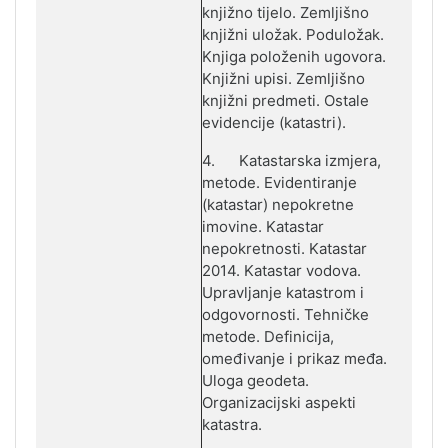
knjižno tijelo. Zemlјišno
knjižni uložak. Poduložak.
Knjiga položenih ugovora.
Knjižni upisi. Zeml
ј
išno
knjižni predmeti. Ostale
evidencije (katastri).
4.
Katastarska izmjera,
metode. Evidentiranje
(katastar) nepokretne
imovine. Katastar
nepokretnosti. Katastar
2014. Katastar vodova.
Upravl
ј
anje katastrom i
odgovornosti. Tehničke
metode. Definicija,
omeđivanje i prikaz međa.
Uloga geodeta.
Organizacijski aspekti
katastra.