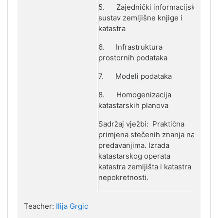
5.
Zajednički informacijski
sustav zemljišne knjige i
katastra
6.
Infrastruktura
prostornih podataka
7.
Modeli podataka
8.
Homogenizacija
katastarskih planova
Sadržaj v
j
ežbi: Praktična
prim
j
ena stečenih znanja na
predavanjima. I
zrada
katastarskog operata
katastra zemljišta i katastra
nepokretnosti.
Teacher:
Ilija Grgic