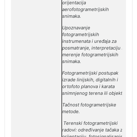
orijentacija
aerofotogrametrijskih
snimaka.
Upoznavanje
fotogrametrijskih
instrumenata i uređaja za
posmatranje, interpretaciju i
merenje fotogrametrijskih
snimaka.
Fotogrametrijski postupak
izrade linijskih, digitalnih i
ortofoto planova i karata
snimnjenog terena ili objekta.
Tačnost fotogrametrijske
metode.
Terenski fotogrametrijski
radovi: određivanje tačaka za
orijentaciju, fotosignalisanje,