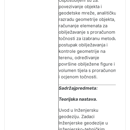
Osposobljeni su za:
povezivanje objekta i
geodetske mreže, analitičku
razradu geometrije objekta,
računanje elemenata za
obilježavanje s proračunom
točnosti za izabranu metodu,
postupak obilježavanja i
kontrole geometrije na
terenu, određivanje
površine obilježene figure i
volumen tijela s proračunom
i ocjenom točnosti.
Sadržajpredmeta:
Teorijska nastava.
Uvod u Inženjersku
geodeziju. Zadaci
Inženjerske geodezije u
inženjersko-tehničkim