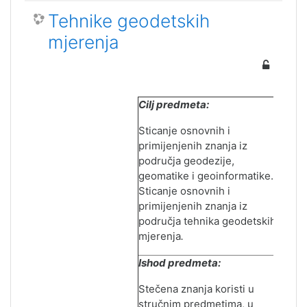
Tehnike geodetskih
mjerenja
Cilj predmeta:
Sticanje osnovnih i
primi
j
enjenih znanja iz
područja geodezije,
geomatike i geoinformatike.
Sticanje osnovnih i
primi
j
enjenih znanja iz
područja tehnika geodetskih
mjerenja
.
Ishod predmeta:
Stečena znanja koristi u
stručnim predmetima, u