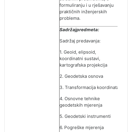
formuliranju i u r
j
ešavanju
praktičnih inž
e
njerskih
problema.
Sadržajpredmeta:
Sadržaj predavanja:
1. Geoid, elipsoid,
koordinatni sustavi,
kartografska projekcija
2. Geodetska osnova
3. Transformacija koordinata
4. Osnovne tehnike
geodetskih m
j
erenja
5. Geodetski instrumenti
6. Pogreške m
j
erenja