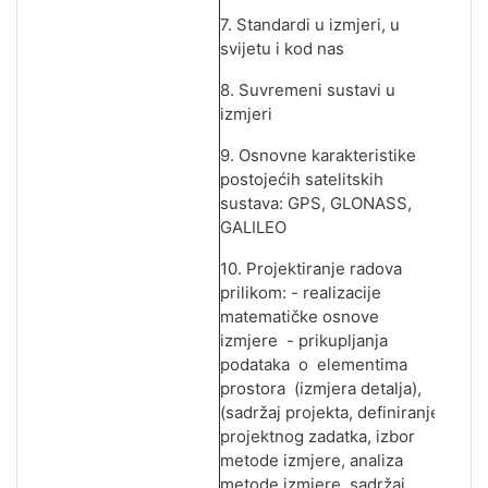
7. Standardi u izmjeri, u
svi
j
etu i kod nas
8. Suvremeni sustavi u
izmjeri
9. Osnovne karakteristike
postojećih satelitskih
sustava: GPS, GLONASS,
GALILEO
10. Projektiranje radova
prilikom: - realizacije
matematičke osnove
izmjere - prikupl
ј
anja
podataka o elementima
prostora (izmjera detal
ј
a),
(sadržaj projekta, definiranje
projektnog zadatka, izbor
metode izmjere, analiza
metode izmjere, sadržaj