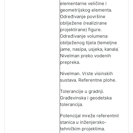
elementarne veličine i
geometrijskog elementa.
Određivanje površine
obilježene (realizirane
projektirane) figure.
Određivanje volumena
obilježenog tijela (temeljne
jame, nasipa, usjeka, kanala).
Nivelman preko vodenih
prepreka.
Nivelman. Vrste visinskih
sustava. Referentne plohe.
Tolerancije u gradnji.
Građevinska i geodetska
tolerancija.
Potencijal mreže referentnih
stanica u inženjersko-
tehničkim projektima.